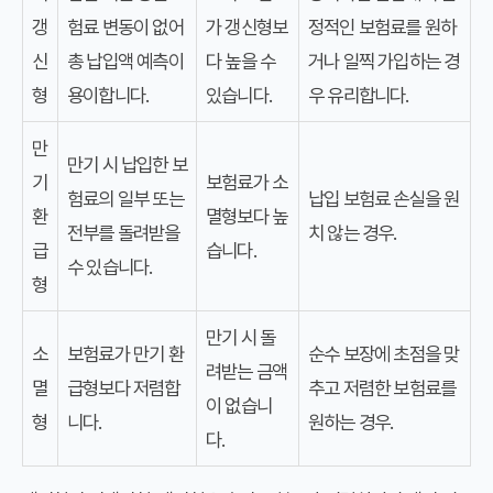
갱
험료 변동이 없어
가 갱신형보
정적인 보험료를 원하
신
총 납입액 예측이
다 높을 수
거나 일찍 가입하는 경
형
용이합니다.
있습니다.
우 유리합니다.
만
만기 시 납입한 보
기
보험료가 소
험료의 일부 또는
납입 보험료 손실을 원
환
멸형보다 높
전부를 돌려받을
치 않는 경우.
급
습니다.
수 있습니다.
형
만기 시 돌
소
보험료가 만기 환
순수 보장에 초점을 맞
려받는 금액
멸
급형보다 저렴합
추고 저렴한 보험료를
이 없습니
형
니다.
원하는 경우.
다.