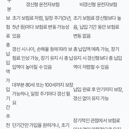
구
갱신형 운전자보험
비갱신형 운전자보험
분
보
초기 보험료 저렴, 일정 주기(3년,
초기 보험료 갱신형보다 높
험
5년 등)마다 보험료 변동 가능성
음, 납입 기간 동안 보험료
료
있음
변동 없음
총
갱신 시 나이, 손해율 등에 따라 보
총 납입액 예측 가능, 장기
납
험료 인상 가능, 장기 유지 시 총 납
유지 시 갱신형보다 총 납입
입
입액이 높아질 수 있음
액이 저렴할 수 있음
액
가
대부분 80세 또는 100세까지 보장
입
납입 완료 후 만기까지 보장,
가능하나, 일정 주기마다 갱신 필
기
갱신 없이 유지 가능
요
간
추
장기적인 관점에서 보험료
천
단기간만 가입을 원하거나, 초기