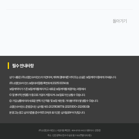
운전자보험 비교사이트, 꼭 써야 할까요? 놓치면 후회할 핵심 이유 3가지
돌아가기
운전자보험 비교사이트, 실제 이용해 본 솔직한 가입 후기
운전자보험 비교사이트 이용 전 필수 확인! 이것 모르면 손해 봅니다
운전자보험 비교사이트, 꼭 이용해야 하는 진짜 이유와 현명한 선택 기준
운전자보험 비교사이트, 어떤 곳을 선택해야 할까요? 유형별 장단점 분석
필수 안내사항
운전자보험 비교사이트 활용 팁! 내게 맞는 최저가 보험 찾는 7가지 방법
상기 내용은 (주)쇼엠인슈어런스의 의견이며, 계약체결에 따른 이익 또는 손실은 보험계약자 등에게 귀속됩니다.
(주)쇼엠인슈어런스 보험대리점(등록번호 제2025030014호)
꼼꼼한 운전자보험 비교사이트 선택! 실패 없이 가입하는 노하우 공개
보험계약자가 기존 보험계약을 해지하고 새로운 보험계약을 체결하는 과정에서
① 질병이력, 연령증가 등으로 가입이 거절되거나 보험료가 인상될 수 있습니다.
운전자보험 비교사이트, 정말 나에게 유리할까? 현명한 선택 기준
② 가입 상품에 따라 새로운 면책기간 적용 및 보장 제한 등 기타 불이익이 발생할 수 있습니다.
쇼엠인슈어런스 준법감시인 심의필 제S-2025103877호 (2025.10.10~2026.10.09)
운전자보험 비교사이트, 초보 운전자도 쉽게 활용하는 노하우 3가지
본 광고는 광고심의기준을 준수하였으며, 유효기간은 심의일로부터 1년입니다.
운전자보험 비교, 어떤 사이트를 믿어야 할까? 전문가가 제시하는 핵심 요소
(주)쇼엠인슈어런스 | 사업자등록번호 : 404-87-03442 | 대표이사 : 강경준
운전자보험 비교사이트 활용법: 최저가부터 보장까지 완벽 분석 가이드
주소 : 인천광역시 연수구 송도동 7-50 (갯벌타워 7층)