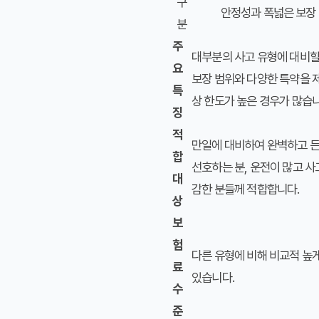
구
안정성과 폭넓은 보장
분
주
대부분의 사고 유형에 대비할
요
보장 범위와 다양한 특약을 
특
상 한도가 높은 경우가 많습니
징
적
만일에 대비하여 완벽하고 
합
선호하는 분, 운전이 많고 사
대
감한 분들께 적합합니다.
상
보
험
다른 유형에 비해 비교적 높
료
있습니다.
수
준