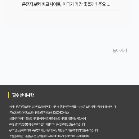
운전자보험 비교사이트, 어디가 가장 좋을까? 주요 플랫폼 장단점 비교
운전자보험 비교사이트 이용 시 절대 피해야 할 함정 3가지
운전자보험 비교사이트 100% 활용법: 숨겨진 기능부터 최저가 찾는 노하우까지
운전자보험 비교사이트, 꼭 써야 할까요? 놓치면 후회할 핵심 이유 3가지
돌아가기
운전자보험 비교사이트, 실제 이용해 본 솔직한 가입 후기
운전자보험 비교사이트 이용 전 필수 확인! 이것 모르면 손해 봅니다
운전자보험 비교사이트, 꼭 이용해야 하는 진짜 이유와 현명한 선택 기준
운전자보험 비교사이트, 어떤 곳을 선택해야 할까요? 유형별 장단점 분석
필수 안내사항
운전자보험 비교사이트 활용 팁! 내게 맞는 최저가 보험 찾는 7가지 방법
상기 내용은 (주)쇼엠인슈어런스의 의견이며, 계약체결에 따른 이익 또는 손실은 보험계약자 등에게 귀속됩니다.
(주)쇼엠인슈어런스 보험대리점(등록번호 제2025030014호)
꼼꼼한 운전자보험 비교사이트 선택! 실패 없이 가입하는 노하우 공개
보험계약자가 기존 보험계약을 해지하고 새로운 보험계약을 체결하는 과정에서
① 질병이력, 연령증가 등으로 가입이 거절되거나 보험료가 인상될 수 있습니다.
운전자보험 비교사이트, 정말 나에게 유리할까? 현명한 선택 기준
② 가입 상품에 따라 새로운 면책기간 적용 및 보장 제한 등 기타 불이익이 발생할 수 있습니다.
쇼엠인슈어런스 준법감시인 심의필 제S-2025103877호 (2025.10.10~2026.10.09)