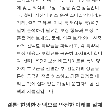
보험료가 아닌, 나의 운전 습관과 생활 패턴
에 맞는 최적의 보장 구성을 갖춘 상품입니
다. 첫째, 자신의 평소 운전 스타일(장거리/단
거리, 출퇴근 유무, 자녀 동반 여부 등)을 면
밀히 분석하여 필요한 보장 항목과 보장 수
준을 정해보세요. 둘째, 의무 보장 외에 신중
하게 선택할 특약들을 파악하고, 각 특약의
보장 내용과 보험료를 꼼꼼히 따져봐야 합니
다. 셋째, 운전자보험 비교사이트를 통해 몇
가지 후보군을 선별한 후, 전문가의 상담을
통해 궁금한 점을 해소하고 최종 결정을 내
리는 것이 실패 없는 가성비 운전자보험 선
택의 지름길입니다.
결론: 현명한 선택으로 안전한 미래를 설계