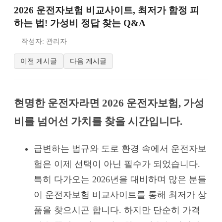
2026 운전자보험 비교사이트, 최저가 함정 피
하는 법! 가성비 정답 찾는 Q&A
작성자: 관리자
이전 게시글
다음 게시글
현명한 운전자라면 2026 운전자보험, 가성
비를 넘어선 가치를 찾을 시간입니다.
급변하는 법규와 도로 환경 속에서 운전자보
험은 이제 선택이 아닌 필수가 되었습니다.
특히 다가오는 2026년을 대비하며 많은 분들
이 운전자보험 비교사이트를 통해 최저가 상
품을 찾으시곤 합니다. 하지만 단순히 가격